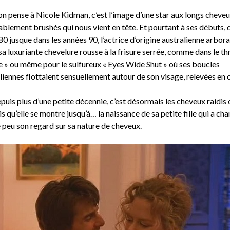
on pense à Nicole Kidman, c’est l’image d’une star aux longs cheveu
blement brushés qui nous vient en tête. Et pourtant à ses débuts, 
0 jusque dans les années 90, l’actrice d’origine australienne arbora
a luxuriante chevelure rousse à la frisure serrée, comme dans le thr
e » ou même pour le sulfureux « Eyes Wide Shut » où ses boucles
liennes flottaient sensuellement autour de son visage, relevées en
uis plus d’une petite décennie, c’est désormais les cheveux raidis 
s qu’elle se montre jusqu’à… la naissance de sa petite fille qui a ch
 peu son regard sur sa nature de cheveux.