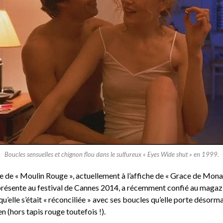
Boucles sensuelles et chignon flou dans le sulfureux « Eyes Wide shut » en 1999.
ne de « Moulin Rouge », actuellement à l’affiche de « Grace de Mon
 présente au festival de Cannes 2014, a récemment confié au magaz
qu’elle s’était « réconciliée » avec ses boucles qu’elle porte désorma
n (hors tapis rouge toutefois !).