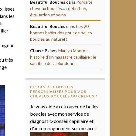
Beautiful Boucles
dans
Porosité
x lisses
cheveux bouclés… : définition,
évaluation et soins
dans les
it
Beautiful Boucles
dans
Les 20
iller
bonnes habitudes pour de belles
boucles au naturel !
 chignon
Clause B
dans
Marilyn Monroe,
histoire d’un massacre capillaire : le
ou très
sacrifice de la blondeur…
angé
BESOIN DE CONSEILS
PERSONNALISÉS POUR VOS
CHEVEUX BOUCLÉS OU CRÉPUS ?
Je vous aide à retrouver de belles
boucles avec mon service de
diagnostic-conseil capillaire et
d'accompagnement sur mesure !