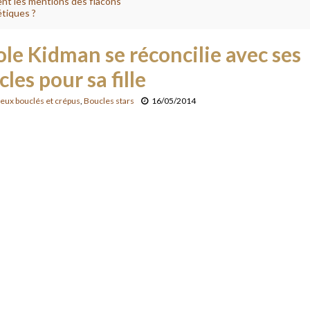
ent les mentions des flacons
tiques ?
ole Kidman se réconcilie avec ses
les pour sa fille
eux bouclés et crépus
,
Boucles stars
16/05/2014