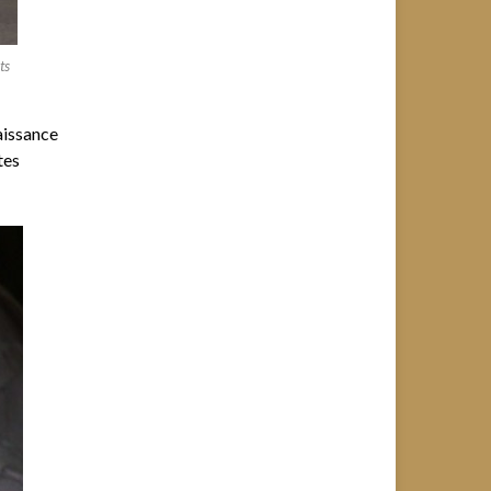
ts
naissance
tes