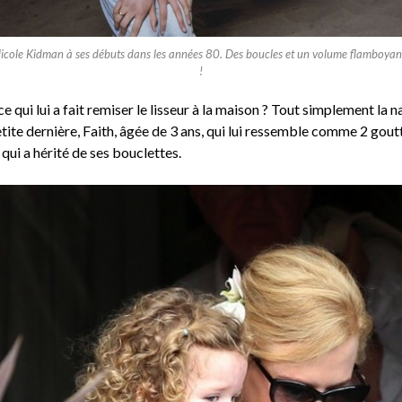
icole Kidman à ses débuts dans les années 80. Des boucles et un volume flamboyan
!
e qui lui a fait remiser le lisseur à la maison ? Tout simplement la 
tite dernière, Faith, âgée de 3 ans, qui lui ressemble comme 2 gout
 qui a hérité de ses bouclettes.