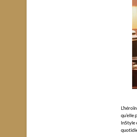
L’héroï
qu’elle
InStyle 
quotidie