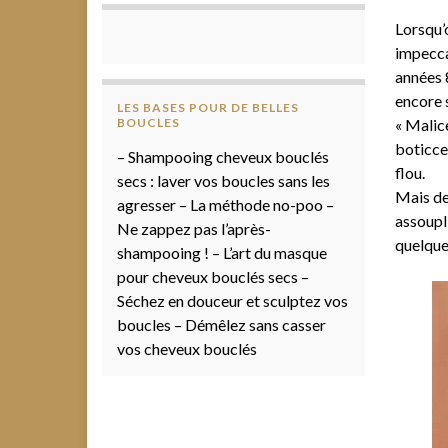
Lorsqu’
impecca
années 8
encore s
LES BASES POUR DE BELLES
BOUCLES
« Malic
boticce
– Shampooing cheveux bouclés
flou.
secs : laver vos boucles sans les
Mais dep
agresser – La méthode no-poo –
assoupli
Ne zappez pas l’après-
quelque
shampooing ! – L’art du masque
pour cheveux bouclés secs –
Séchez en douceur et sculptez vos
boucles – Démêlez sans casser
vos cheveux bouclés