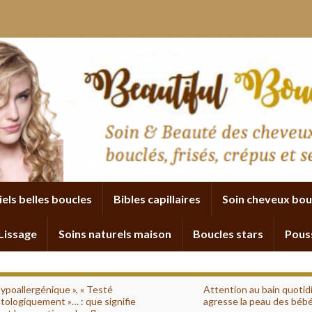
iels belles boucles
Bibles capillaires
Soin cheveux bou
Lissage
Soins naturels maison
Boucles stars
Pous
Hypoallergénique », « Testé
Attention au bain quotid
tologiquement »… : que signifie
agresse la peau des béb