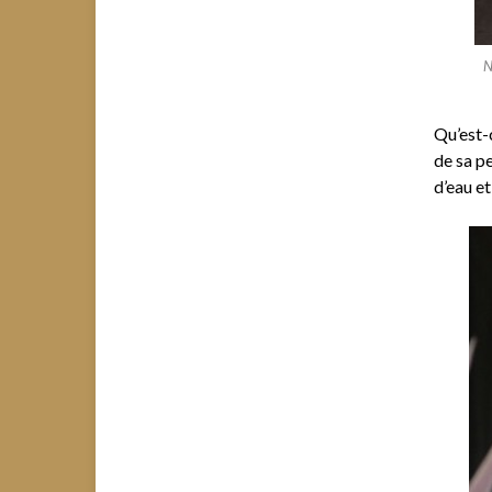
N
Qu’est-c
de sa pe
d’eau et