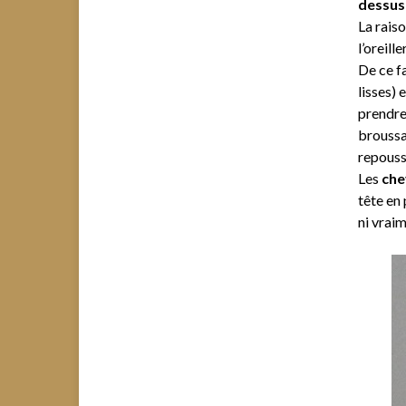
dessus
La raiso
l’oreil
De ce fa
lisses) 
prendre 
broussa
repouss
Les
che
tête en 
ni vraim