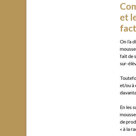
Com
et l
fac
On l’a di
mousseux
fait de
sur-élèv
Toutefo
et/ou à
davant
En les 
mousser
de produ
« à la ra