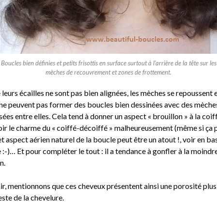
Boucles bien définies et petits frisottis en surface surtout à l’arrière de la tête sur les
mèches de recouvrement et zones de frottement.
eurs écailles ne sont pas bien alignées, les mèches se repoussent 
t ne peuvent pas former des boucles bien dessinées avec des mèche
sées entre elles. Cela tend à donner un aspect « brouillon » à la coif
oir le charme du « coiffé-décoiffé » malheureusement (même si ça 
et aspect aérien naturel de la boucle peut être un atout !, voir en ba
e :-)… Et pour compléter le tout : il a tendance à gonfler à la moindr
n.
nir, mentionnons que ces cheveux présentent ainsi une porosité plus
este de la chevelure.