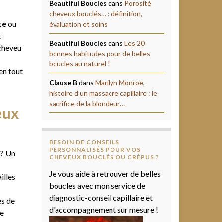
Beautiful Boucles
dans
Porosité
cheveux bouclés… : définition,
te
ou
évaluation et soins
x
Beautiful Boucles
dans
Les 20
 cheveu
bonnes habitudes pour de belles
boucles au naturel !
en tout
Clause B
dans
Marilyn Monroe,
histoire d’un massacre capillaire : le
sacrifice de la blondeur…
eux
BESOIN DE CONSEILS
PERSONNALISÉS POUR VOS
 ? Un
CHEVEUX BOUCLÉS OU CRÉPUS ?
Je vous aide à retrouver de belles
illes
boucles avec mon service de
diagnostic-conseil capillaire et
es de
d'accompagnement sur mesure !
le