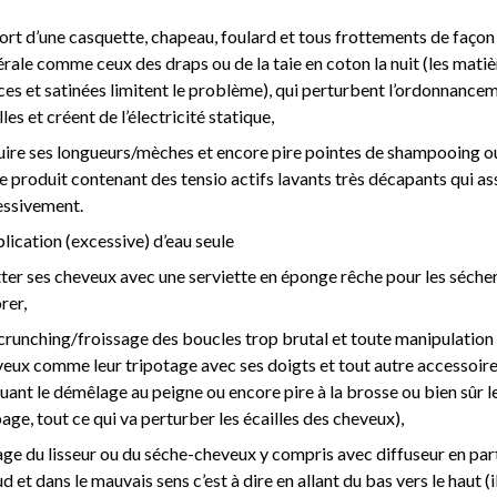
ort d’une casquette, chapeau, foulard et tous frottements de façon
rale comme ceux des draps ou de la taie en coton la nuit (les matiè
es et satinées limitent le problème), qui perturbent l’ordonnance
lles et créent de l’électricité statique,
ire ses longueurs/mèches et encore pire pointes de shampooing o
e produit contenant des tensio actifs lavants très décapants qui a
essivement.
plication (excessive) d’eau seule
ter ses cheveux avec une serviette en éponge rêche pour les sécher
rer,
crunching/froissage des boucles trop brutal et toute manipulation
eux comme leur tripotage avec ses doigts et tout autre accessoir
luant le démêlage au peigne ou encore pire à la brosse ou bien sûr l
age, tout ce qui va perturber les écailles des cheveux),
age du lisseur ou du séche-cheveux y compris avec diffuseur en part
d et dans le mauvais sens c’est à dire en allant du bas vers le haut (i