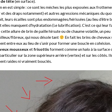
 de tête
(en surface).
n en est simple : ce sont les mèches les plus exposées aux frotteme
ler et des draps notamment) et autres agressions mécaniques du quot
it, leurs écailles sont plus endommagées/hérissées (au lieu d’être b
et elles manquent d’hydratation (i.e lubrification). C’est ce qui leur f
cette allure de brin de paille hirsute ou de chaume volatile, un peu
illeux/fibreux, qui nous désole tant
En fait les brins de cheveux 
ent entre eux au lieu de s’unir pour former une boucle en cohésion.
veux mousseux
et
frisottis
forment comme un halo à la surface d
particulier sur la zone supérieure arrière (vertex) et sur les côtés. Il
ent raides ni vraiment bouclés.