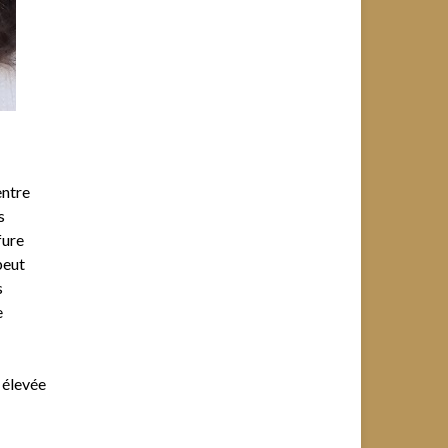
entre
s
fure
peut
s
e
 élevée