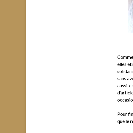
Comme l
elles e
solidari
sans av
aussi, c
d’articl
occasio
Pour fi
que le r