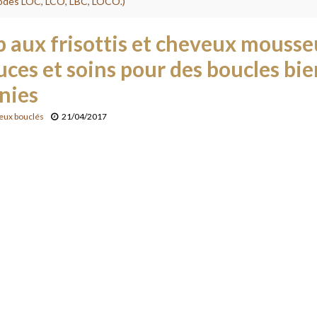
des LOC, LCO, LBC, LOCO.)
p aux frisottis et cheveux mousse
uces et soins pour des boucles bie
nies
eux bouclés
21/04/2017