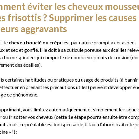
ment éviter les cheveux mousse
es frisottis ? Supprimer les causes
teurs aggravants
t, le
cheveu bouclé ou crépu
est par nature prompt à cet aspect
 et sec et gonflé. Il le doit à sa cuticule poreuse aux écailles rele
 sa forme spiralée qui comporte de nombreux points de torsion (do
ement des écailles).
is certaines habitudes ou pratiques ou usage de produits (à bannir
 effectuer en prenant les précautions utiles) peuvent développer e
age ce phénomène.
supprimant, vous limitez automatiquement et simplement le risque d
 ou frisotter vos cheveux (cette 1e étape pourra ensuite être com
its mais ce préalable est indispensable, il faut d’abord traiter le 
cine » !) :