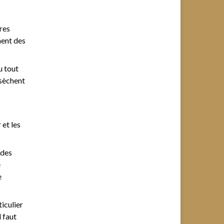
res
ment des
u tout
ssèchent
 et les
 des
e
e
iculier
l faut