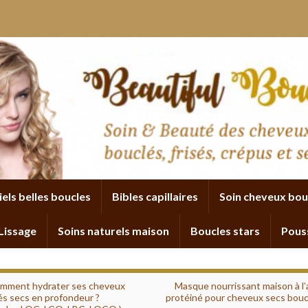
iels belles boucles
Bibles capillaires
Soin cheveux bou
Lissage
Soins naturels maison
Boucles stars
Pous
mment hydrater ses cheveux
Masque nourrissant maison à l’
és secs en profondeur ?
protéiné pour cheveux secs bouc