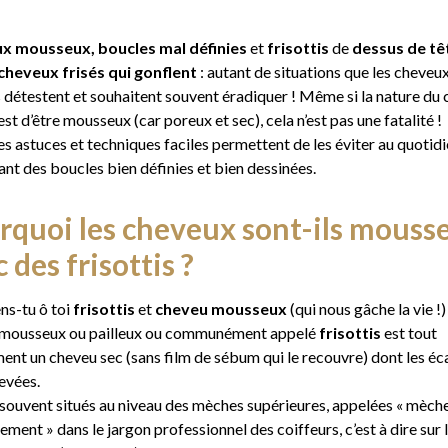
x mousseux, boucles mal définies
et
frisottis
de
dessus de tê
cheveux frisés qui gonflent
: autant de situations que les cheveu
 détestent et souhaitent souvent éradiquer ! Même si la nature du
st d’être mousseux (car poreux et sec), cela n’est pas une fatalité !
s astuces et techniques faciles permettent de les éviter au quotidi
ant des boucles bien définies et bien dessinées.
rquoi les cheveux sont-ils mouss
 des frisottis ?
ns-tu ô toi
frisottis
et
cheveu mousseux
(qui nous gâche la vie !)
mousseux ou pailleux ou communément appelé
frisottis
est tout
ent un cheveu sec (sans film de sébum qui le recouvre) dont les éca
evées.
t souvent situés au niveau des mèches supérieures, appelées « mèch
ment » dans le jargon professionnel des coiffeurs, c’est à dire sur 