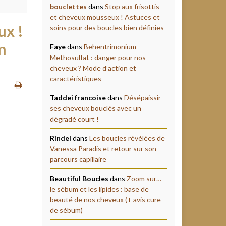
bouclettes
dans
Stop aux frisottis
et cheveux mousseux ! Astuces et
ux !
soins pour des boucles bien définies
n
Faye
dans
Behentrimonium
Methosulfat : danger pour nos
cheveux ? Mode d’action et
caractéristiques
Taddei francoise
dans
Désépaissir
ses cheveux bouclés avec un
dégradé court !
Rindel
dans
Les boucles révélées de
Vanessa Paradis et retour sur son
parcours capillaire
Beautiful Boucles
dans
Zoom sur…
le sébum et les lipides : base de
beauté de nos cheveux (+ avis cure
de sébum)