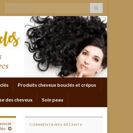
Search for:
clés
Produits cheveux bouclés et crépus
se des cheveux
Soin peau
avocat
COMMENTAIRES RÉCENTS
lés