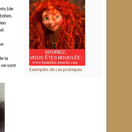
nts (de
idien.
ien
ait
se
e la
s ne sont
Exemples de cas pratiques