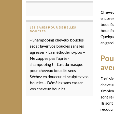
Cheveu
encore
bouclés
LES BASES POUR DE BELLES
bouclé e
BOUCLES
Quelque
– Shampooing cheveux bouclés
en gard
secs : laver vos boucles sans les
agresser – La méthode no-poo –
Pou
Ne zappez pas l’après-
shampooing ! – L’art du masque
avec
pour cheveux bouclés secs –
Séchez en douceur et sculptez vos
D’où vie
boucles – Démêlez sans casser
cheveu 
vos cheveux bouclés
simplem
sont rel
Ils son
recouvre