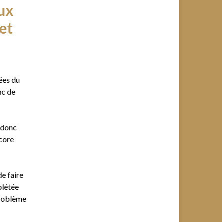
ux
 et
vées du
nc de
 donc
ncore
e faire
plétée
problème