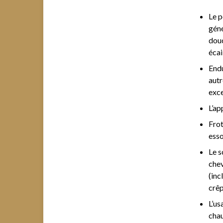
Le p
géné
douc
écai
Endu
autr
exc
L’ap
Frot
esso
Le s
chev
(inc
crêp
L’us
chau