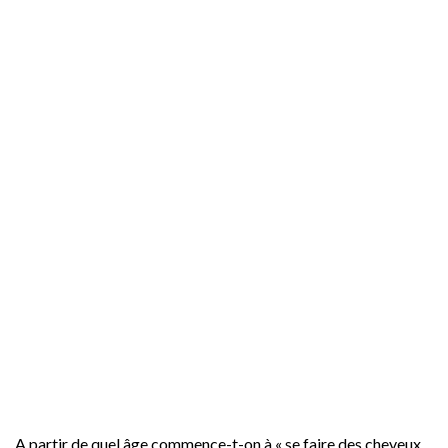
A partir de quel âge commence-t-on à « se faire des cheveux