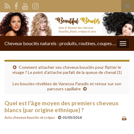
Tog
sear
Search for:
for
Cheveux bouclés naturels : produits, routines, coupes….
Togg
navig
Comment attacher ses cheveux bouclés pour flatter le
visage ? Le point d’attache parfait de la queue de cheval (1)
Les boucles révélées de Vanessa Paradis et retour sur son
parcours capillaire
Quel est l’âge moyen des premiers cheveux
blancs (par origine ethnique) ?
Actu cheveux bouclés et crépus
01/05/2014