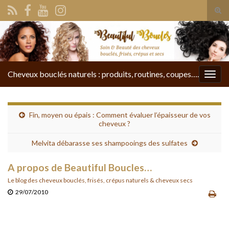
Tog
sear
Search for:
for
Cheveux bouclés naturels : produits, routines, coupes….
Togg
navig
Fin, moyen ou épais : Comment évaluer l’épaisseur de vos
cheveux ?
Melvita débarasse ses shampooings des sulfates
A propos de Beautiful Boucles…
Le blog des cheveux bouclés, frisés, crépus naturels & cheveux secs
29/07/2010