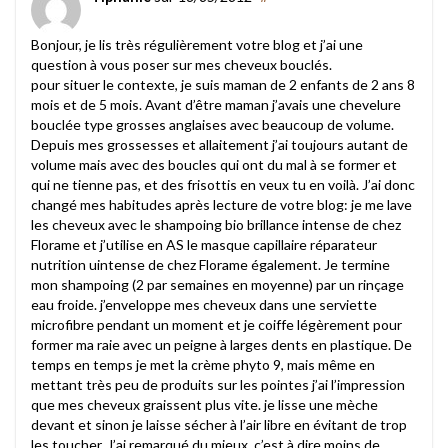
Bonjour, je lis très régulièrement votre blog et j’ai une
question à vous poser sur mes cheveux bouclés.
pour situer le contexte, je suis maman de 2 enfants de 2 ans 8
mois et de 5 mois. Avant d’être maman j’avais une chevelure
bouclée type grosses anglaises avec beaucoup de volume.
Depuis mes grossesses et allaitement j’ai toujours autant de
volume mais avec des boucles qui ont du mal à se former et
qui ne tienne pas, et des frisottis en veux tu en voilà. J’ai donc
changé mes habitudes après lecture de votre blog: je me lave
les cheveux avec le shampoing bio brillance intense de chez
Florame et j’utilise en AS le masque capillaire réparateur
nutrition uintense de chez Florame également. Je termine
mon shampoing (2 par semaines en moyenne) par un rinçage
eau froide. j’enveloppe mes cheveux dans une serviette
microfibre pendant un moment et je coiffe légèrement pour
former ma raie avec un peigne à larges dents en plastique. De
temps en temps je met la crème phyto 9, mais même en
mettant très peu de produits sur les pointes j’ai l’impression
que mes cheveux graissent plus vite. je lisse une mèche
devant et sinon je laisse sécher à l’air libre en évitant de trop
les toucher. J’ai remarqué du mieux, c’est à dire moins de