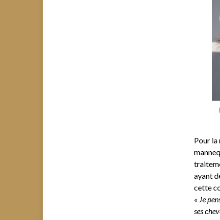
Pour la
mannequ
traiteme
ayant de
cette c
«
Je pen
ses chev