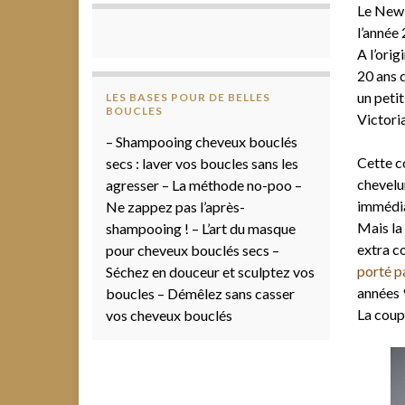
Le New 
l’année 
A l’ori
20 ans q
un peti
LES BASES POUR DE BELLES
BOUCLES
Victori
– Shampooing cheveux bouclés
Cette c
secs : laver vos boucles sans les
chevelur
agresser – La méthode no-poo –
immédia
Ne zappez pas l’après-
Mais la
shampooing ! – L’art du masque
extra co
pour cheveux bouclés secs –
porté p
Séchez en douceur et sculptez vos
années 9
boucles – Démêlez sans casser
La coupe
vos cheveux bouclés