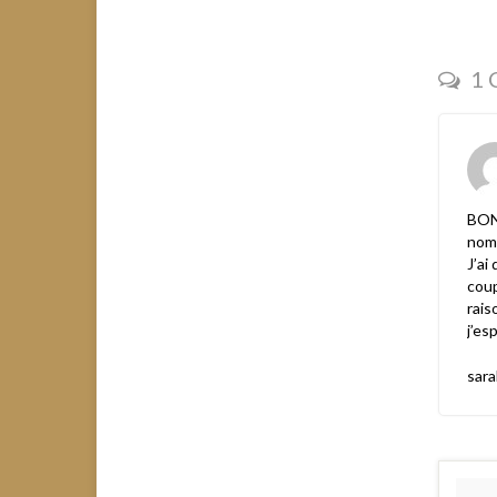
1 
BONJ
nom
J’ai
coup
rais
j’es
sara