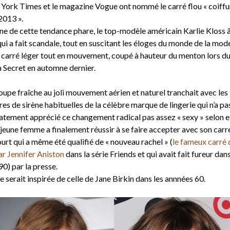
York Times et le magazine Vogue ont nommé le carré flou « coiffu
2013 ».
gine de cette tendance phare, le top-modèle américain Karlie Kloss 
ui a fait scandale, tout en suscitant les éloges du monde de la mod
t carré léger tout en mouvement, coupé à hauteur du menton lors du
a Secret en automne dernier.
oupe fraîche au joli mouvement aérien et naturel tranchait avec les
es de sirène habituelles de la célèbre marque de lingerie qui n’a pa
tement apprécié ce changement radical pas assez « sexy » selon el
 jeune femme a finalement réussir à se faire accepter avec son carr
urt qui a même été qualifié de « nouveau rachel » (
le fameux carré
ar Jennifer Aniston
dans la série Friends et qui avait fait fureur dans
0) par la presse.
 serait inspirée de celle de Jane Birkin dans les annnées 60.