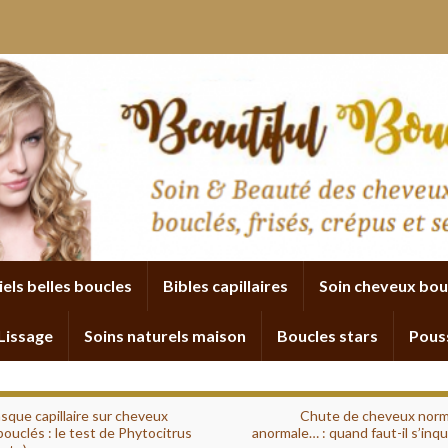
iels belles boucles
Bibles capillaires
Soin cheveux bou
Lissage
Soins naturels maison
Boucles stars
Pous
sque capillaire sur cheveux
Chute de cheveux norm
ouclés : le test de Phytocitrus
anormale… : quand faut-il s’inqu