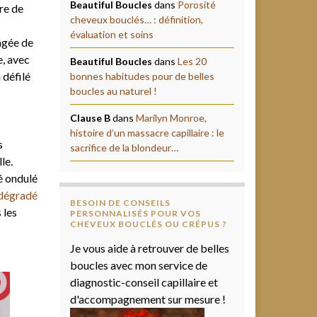
Beautiful Boucles
dans
Porosité
re de
cheveux bouclés… : définition,
évaluation et soins
âgée de
e, avec
Beautiful Boucles
dans
Les 20
 défilé
bonnes habitudes pour de belles
boucles au naturel !
Clause B
dans
Marilyn Monroe,
histoire d’un massacre capillaire : le
s
sacrifice de la blondeur…
le.
é ondulé
 dégradé
BESOIN DE CONSEILS
 les
PERSONNALISÉS POUR VOS
CHEVEUX BOUCLÉS OU CRÉPUS ?
Je vous aide à retrouver de belles
boucles avec mon service de
diagnostic-conseil capillaire et
d'accompagnement sur mesure !