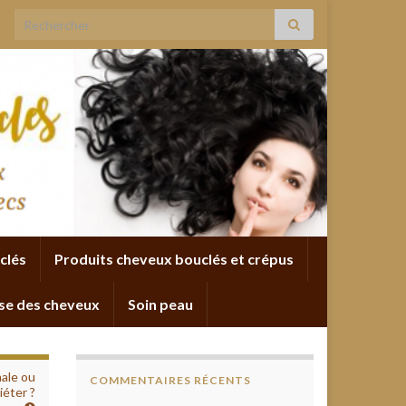
Search for:
clés
Produits cheveux bouclés et crépus
se des cheveux
Soin peau
ale ou
COMMENTAIRES RÉCENTS
iéter ?