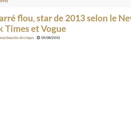
hyto)
arré flou, star de 2013 selon le N
k Times et Vogue
eux bouclés et crépus
05/08/2013