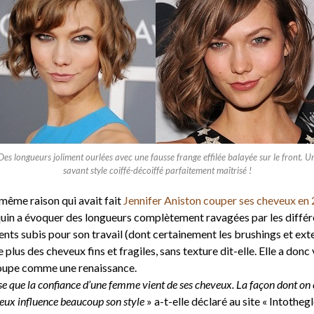
Des longueurs joliment ourlées avec une fausse frange effilée balayée sur le front. U
savant style coiffé-décoiffé parfaitement maîtrisé !
 même raison qui avait fait
Jennifer Aniston couper ses cheveux en
in a évoquer des longueurs complètement ravagées par les différ
nts subis pour son travail (dont certainement les brushings et ext
 plus des cheveux fins et fragiles, sans texture dit-elle. Elle a donc
oupe comme une renaissance.
se que la confiance d’une femme vient de ses cheveux. La façon dont on 
eux influence beaucoup son style
» a-t-elle déclaré au site « Intothegl