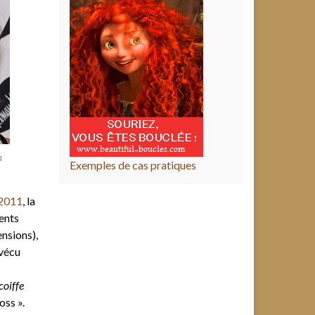
n
Exemples de cas pratiques
 2011
, la
ents
ensions),
 vécu
coiffe
oss ».