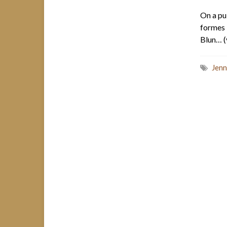
On a pu
formes 
Blun… (
Jenn