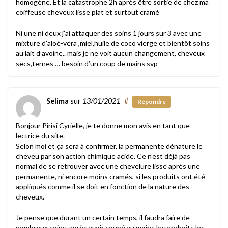
homogène. Et la catastrophe 2h après être sortie de chez ma
coiffeuse cheveux lisse plat et surtout cramé
Ni une ni deux j’ai attaquer des soins 1 jours sur 3 avec une
mixture d’aloè-vera ,miel,huile de coco vierge et bientôt soins
au lait d’avoine.. mais je ne voit aucun changement, cheveux
secs,ternes … besoin d’un coup de mains svp
Selima
sur
13/01/2021
#
Répondre
Bonjour Pirisi Cyrielle, je te donne mon avis en tant que
lectrice du site.
Selon moi et ça sera à confirmer, la permanente dénature le
cheveu par son action chimique acide. Ce n’est déjà pas
normal de se retrouver avec une chevelure lisse après une
permanente, ni encore moins cramés, si les produits ont été
appliqués comme il se doit en fonction de la nature des
cheveux.
Je pense que durant un certain temps, il faudra faire de
nombreux soins, après avoir coupé au moins les endroits les