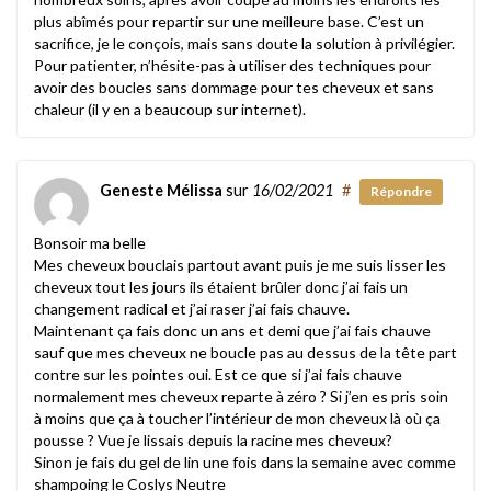
plus abîmés pour repartir sur une meilleure base. C’est un
sacrifice, je le conçois, mais sans doute la solution à privilégier.
Pour patienter, n’hésite-pas à utiliser des techniques pour
avoir des boucles sans dommage pour tes cheveux et sans
chaleur (il y en a beaucoup sur internet).
Geneste Mélissa
sur
16/02/2021
#
Répondre
Bonsoir ma belle
Mes cheveux bouclais partout avant puis je me suis lisser les
cheveux tout les jours ils étaient brûler donc j’ai fais un
changement radical et j’ai raser j’ai fais chauve.
Maintenant ça fais donc un ans et demi que j’ai fais chauve
sauf que mes cheveux ne boucle pas au dessus de la tête part
contre sur les pointes oui. Est ce que si j’ai fais chauve
normalement mes cheveux reparte à zéro ? Si j’en es pris soin
à moins que ça à toucher l’intérieur de mon cheveux là où ça
pousse ? Vue je lissais depuis la racine mes cheveux?
Sinon je fais du gel de lin une fois dans la semaine avec comme
shampoing le Coslys Neutre