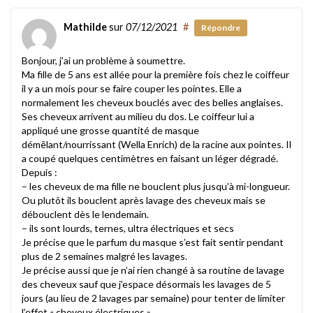
Mathilde
sur
07/12/2021
#
Répondre
Bonjour, j’ai un problème à soumettre.
Ma fille de 5 ans est allée pour la première fois chez le coiffeur
il y a un mois pour se faire couper les pointes. Elle a
normalement les cheveux bouclés avec des belles anglaises.
Ses cheveux arrivent au milieu du dos. Le coiffeur lui a
appliqué une grosse quantité de masque
démêlant/nourrissant (Wella Enrich) de la racine aux pointes. Il
a coupé quelques centimètres en faisant un léger dégradé.
Depuis :
– les cheveux de ma fille ne bouclent plus jusqu’à mi-longueur.
Ou plutôt ils bouclent après lavage des cheveux mais se
débouclent dès le lendemain.
– ils sont lourds, ternes, ultra électriques et secs
Je précise que le parfum du masque s’est fait sentir pendant
plus de 2 semaines malgré les lavages.
Je précise aussi que je n’ai rien changé à sa routine de lavage
des cheveux sauf que j’espace désormais les lavages de 5
jours (au lieu de 2 lavages par semaine) pour tenter de limiter
l’effet « cheveux électriques ».