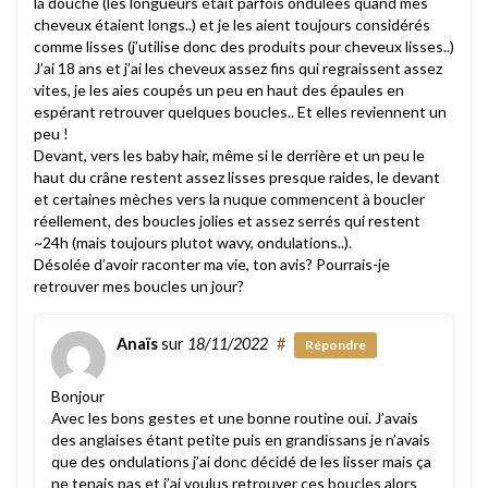
la douche (les longueurs était parfois ondulées quand mes
cheveux étaient longs..) et je les aient toujours considérés
comme lisses (j’utilise donc des produits pour cheveux lisses..)
J’ai 18 ans et j’ai les cheveux assez fins qui regraissent assez
vites, je les aies coupés un peu en haut des épaules en
espérant retrouver quelques boucles.. Et elles reviennent un
peu !
Devant, vers les baby hair, même si le derrière et un peu le
haut du crâne restent assez lisses presque raides, le devant
et certaines mèches vers la nuque commencent à boucler
réellement, des boucles jolies et assez serrés qui restent
~24h (mais toujours plutot wavy, ondulations..).
Désolée d’avoir raconter ma vie, ton avis? Pourrais-je
retrouver mes boucles un jour?
Anaïs
sur
18/11/2022
#
Répondre
Bonjour
Avec les bons gestes et une bonne routine oui. J’avais
des anglaises étant petite puis en grandissans je n’avais
que des ondulations j’ai donc décidé de les lisser mais ça
ne tenais pas et j’ai voulus retrouver ces boucles alors