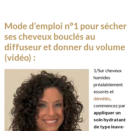
Mode d’emploi n°1 pour sécher
ses cheveux bouclés au
diffuseur et donner du volume
(vidéo) :
1/Sur cheveux
humides
préalablement
essorés et
démêlés
,
commencez par
appliquer un
soin hydratant
de type leave-