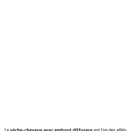
Le
sèche-cheveux avec embout diffuseur
est l’un des alliés