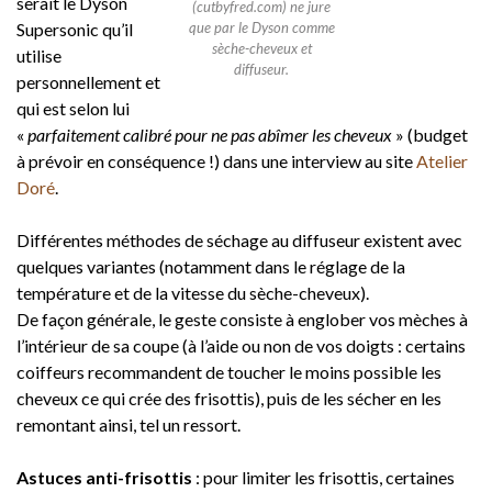
serait le Dyson
(cutbyfred.com) ne jure
Supersonic qu’il
que par le Dyson comme
sèche-cheveux et
utilise
diffuseur.
personnellement et
qui est selon lui
«
parfaitement calibré pour ne pas abîmer les cheveux
» (budget
à prévoir en conséquence !) dans une interview au site
Atelier
Doré
.
Différentes méthodes de séchage au diffuseur existent avec
quelques variantes (notamment dans le réglage de la
température et de la vitesse du sèche-cheveux).
De façon générale, le geste consiste à englober vos mèches à
l’intérieur de sa coupe (à l’aide ou non de vos doigts : certains
coiffeurs recommandent de toucher le moins possible les
cheveux ce qui crée des frisottis), puis de les sécher en les
remontant ainsi, tel un ressort.
Astuces anti-frisottis
: pour limiter les frisottis, certaines