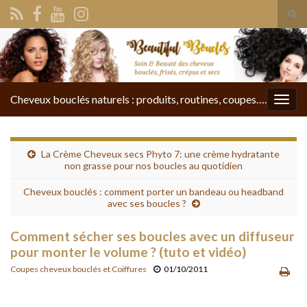
Tog
sear
Search for:
for
Cheveux bouclés naturels : produits, routines, coupes….
Togg
navig
La Crème Cheveux secs Phyto 7: une crème hydratante
non grasse pour nos boucles au quotidien
Cheveux bouclés : comment porter un bandeau ou headband
avec ses boucles ?
Comment sécher ses boucles avec un diffuseur
pour monter le volume ? (tuto et vidéo)
Coupes cheveux bouclés et Coiffures
01/10/2011