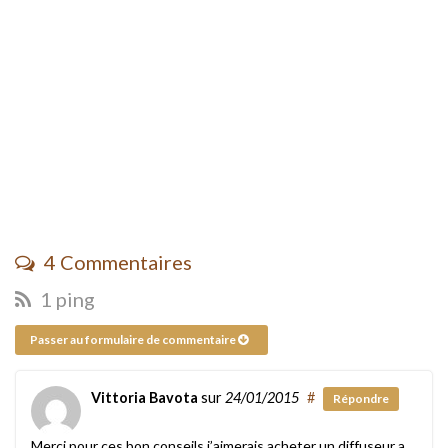
4 Commentaires
1 ping
Passer au formulaire de commentaire
Vittoria Bavota
sur
24/01/2015
#
Répondre
Merci pour ces bon conseils j’aimerais acheter un diffuseur a