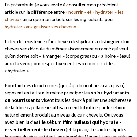
En préambule, je vous invite à consulter mon précédent
article sur la différence entre
« nourrir » et « hydrater » les
cheveux
ainsi que mon article sur les ingrédients pour
hydrater sans graisser ses cheveux
.
L’idée de l’existence d’un cheveu déshydraté à distinguer d’un
cheveu sec découle du même raisonnement erronné qui veut
qu’on donne soit « à manger » (corps gras) ou « à boire » (eau)
aux cheveux pour respectivement les « nourrir » et les
« hydrater ».
Pourtant ces deux termes (qui s’appliquent aussi à la peau)
reposent en fait sur le même principe : les
soins hydratants
ou nourrissants
visent tous les deux à pallier une sécheresse
de la fibre capillaire insuffisamment lubrifiée par le sébum
naturellement produit au niveau du cuir chevelu. Oui, vous
avez bien lu
c’est le sébum (film huileux) qui hydrate -
essentiellement- le cheveu
(et la peau). Les autres lipides
internes du cheveu (dont les céramides) jouent aussi ce rôle en