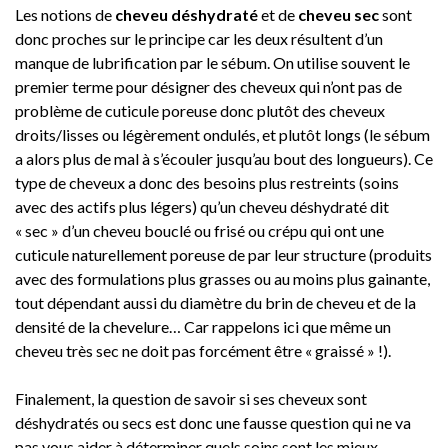
Les notions de
cheveu déshydraté
et de
cheveu sec
sont
donc proches sur le principe car les deux résultent d’un
manque de lubrification par le sébum. On utilise souvent le
premier terme pour désigner des cheveux qui n’ont pas de
problème de cuticule poreuse donc plutôt des cheveux
droits/lisses ou légèrement ondulés, et plutôt longs (le sébum
a alors plus de mal à s’écouler jusqu’au bout des longueurs). Ce
type de cheveux a donc des besoins plus restreints (soins
avec des actifs plus légers) qu’un cheveu déshydraté dit
« sec » d’un cheveu bouclé ou frisé ou crépu qui ont une
cuticule naturellement poreuse de par leur structure (produits
avec des formulations plus grasses ou au moins plus gainante,
tout dépendant aussi du diamètre du brin de cheveu et de la
densité de la chevelure… Car rappelons ici que même un
cheveu très sec ne doit pas forcément être « graissé » !).
Finalement, la question de savoir si ses cheveux sont
déshydratés ou secs est donc une fausse question qui ne va
pas vous aider à déterminer quels soins sont les mieux