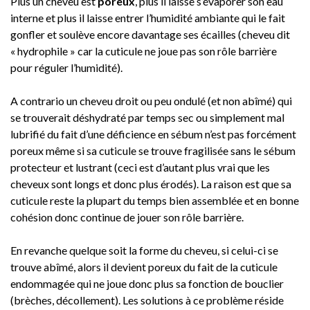
Plus un cheveu est
poreux
, plus il laisse s’évaporer son eau
interne et plus il laisse entrer l’humidité ambiante qui le fait
gonfler et soulève encore davantage ses écailles (cheveu dit
« hydrophile » car la cuticule ne joue pas son rôle barrière
pour réguler l’humidité).
A contrario un cheveu droit ou peu ondulé (et non abîmé) qui
se trouverait déshydraté par temps sec ou simplement mal
lubrifié du fait d’une déficience en sébum n’est pas forcément
poreux même si sa cuticule se trouve fragilisée sans le sébum
protecteur et lustrant (ceci est d’autant plus vrai que les
cheveux sont longs et donc plus érodés). La raison est que sa
cuticule reste la plupart du temps bien assemblée et en bonne
cohésion donc continue de jouer son rôle barrière.
En revanche quelque soit la forme du cheveu, si celui-ci se
trouve abîmé, alors il devient poreux du fait de la cuticule
endommagée qui ne joue donc plus sa fonction de bouclier
(brèches, décollement). Les solutions à ce problème réside