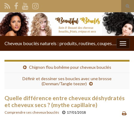
Tog
sear
Search for:
for
Cheveux bouclés naturels : produits, routines, coupes….
Togg
navig
Chignon flou bohême pour cheveux bouclés
Définir et dessiner ses boucles avec une brosse
(Denman/Tangle teezer)
Quelle différence entre cheveux déshydratés
et cheveux secs ? (mythe capillaire)
Comprendre ses cheveux bouclés
17/01/2018