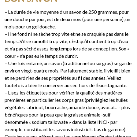
– La durée de vie moyenne d’un savon de 250 grammes, pour
une douche par jour, est de deux mois (pour une personne), un
mois pour un gel douche.
– Il ne fond ni ne sèche trop vite et ne se craquèle pas dans le
temps. S’il se ramollit trop vite, c’est qu’il contient trop d’eau
et n’a pas séché assez longtemps lors de sa conception. Son «
cœur » n’a pas eu le temps de durcir.
– Une fois entamé, un savon (traditionnel ou surgras) se garde
environ vingt-quatre mois. Parfaitement stable, il vieillit bien
et ne perd rien de ses propriétés au fil des années. Veillez
toutefois à bien le conserver au sec, hors de l’eau stagnante.
– Lisez les étiquettes pour vérifier la qualité des matières
premières en particulier les corps gras (privilégiez les huiles
végétales -abricot, bourrache, amande douce, avocat…- plus
bénéfiques pour la peau que la graisse animale -suif,
denommée « sodium tallowate » dans la liste INCI- par
exemple, constituant les savons industriels bas de gamme).
Certains savons offrent aussi un supplément d’hydratation en