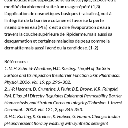
modifié durablement suite à un usage répété (1,3).
L’application de cosmétiques basiques (=alcalins), nuit à
l’intégrité de la barrière cutanée et favorise la perte
insensible en eau (PIE), c’est à dire l’évaporation d’eau à
travers la couche supérieure de l’épiderme, mais aussi sa
desquamation et certaines maladies de peau comme la
dermatite mais aussi l’acné ou la candidose. (1-2)
Références :
1. M.H. Schmid-Wendtner, H.C. Korting. The pH of the Skin
Surface and Its Impact on the Barrier Function. Skin Pharmacol.
Physiol. 2006, Vol. 19, pp. 296–302.
2. J-P. Hachem, D. Crumrine, J. Fluhr, B.E. Brown, K.R. Feingold,
P.M. Elias. pH Directly Regulates Epidermal Permeability Barrier
Homeostasis, and Stratum Corneum Integrity/Cohesion. J. Invest.
Dermatol. . 2003, Vol. 121, 2, pp. 345-353.
3. H.C. Korting, K. Greiner, K. Hubner, G. Hamm. Changes in skin
pH and resident flora by washing with synthetic detergent