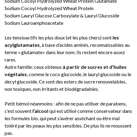
Sodium Cocoyl Hydrolyzed Wheat Protein Glutamate
Sodium Cocoyl Hydrolyzed Wheat Protein
Sodium Lauryl Glucose Carboxylate & Lauryl Glucoside
Sodium Lauroamphoacetate
Les tensioactifs les plus doux (et les plus chers) sont
les
acylglutamates
, à base d’acides aminés, reconnaissables au
terme « glutamate» dans leur nom. Ils restent encore assez
rares.
Autre famille: ceux obtenus
à partir de sucres et d’huiles
végétales
, comme le coco glucoside, le lauryl glucoside ou le
decyl glucoside. Ce sont des esters de sucre renouvelables,
non toxiques, non irritants et biodégradables.
Petit bémol néanmoins : afin de ne pas utiliser de parabens,
c’est souvent
l’alcool
qui est utilisé comme conservateur dans
les formules bio, qui peut s’avérer asséchant ou être mal
toléré par les peaux les plus sensibles. De plus ils ne moussent
pas.