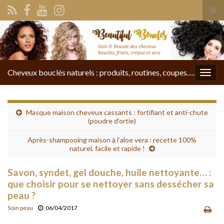
Tog
sear
Search for:
for
Cheveux bouclés naturels : produits, routines, coupes….
Togg
navig
Masque maison cheveux cassants : fortifiant et anti-chute
(poudre d’ortie)
Après-shampooing maison à l’aloe vera : recette 100%
naturel, facile et rapide !
Savon, syndet, gel douche, huile nettoyante… :
que choisir pour se nettoyer sans dessécher sa
peau ?
Soin peau
06/04/2017