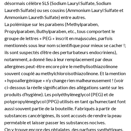
désormais célèbre SLS (Sodium Lauryl Sulfate, Sodium
Laureth Sulfate) ou ses cousins (Ammonium Lauryl Sulfate et
Ammonium Laureth Sulfate) entre autres.
La polémique sur les parabens (Methylparaben,
Propylparaben, Buthylparaben, etc., tous comportent le
groupe de lettres « PEG » inscrit en majuscules, parfois
mentionnés sous leur nom scientifique pour mieux se cacher !;
ils sont suspectés d’être des perturbateurs endocriniens),
notamment, a donné lieu à leur remplacement par deux
allergènes peut-être encore pire le methylisothiazolinone
souvent couplé au methylchloroisothiazolinone. Et la mention
« hypoallergénique » n’y change rien malheureusement ! (voir
ci-dessous la réelle signification des allégations santé sur les
produits d’hygiène). Les polyéthylèneglycol (PEG) et de
polypropylèneglycol (PPG) utilisés en tant qu’humectant font
aussi souvent partie de la bouteille. Fabriqués à partir de
substances cancérigènes, ils sont accusés de rendre la peau
perméable et laisser passer les substances nocives.
On y trouve encore des phtalates, des parfums synthétiques,