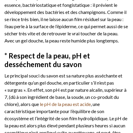
essence, bactériostatique et fongistatique : il prévient le
développement des bactéries et des champignons. Comme il
se rince très bien, il ne laisse aucun film résiduel sur la peau :
l’eau perle à la surface de l’épiderme, ce qui permet aussi de se
sécher très vite et de retrouver le vrai toucher de la peau.
Avec un gel douche, la peau reste humide plus longtemps.
* Respect de la peau, pH et
desséchement du savon
Le principal souci du savon est sa nature plus asséchante et
détergente qu’un gel douche, en particulier s’il n’est pas
« surgras ». En effet, son pH est par nature alcalin, supérieur à
7, (dû à son ingrédient de base, la soude, un co-produit du
chlore), alors que
le pH de la peau est acide
, une
caractéristique importante pour l’équilibre de son
écosystème et l’intégrité de son film hydrolipidique. Le pH de
la peau est alors plus élevé pendant plusieurs heures si aucun
cosmétique n’est appliqué suite au nettoyage, et peut-être