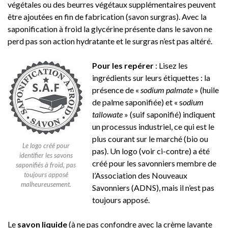
végétales ou des beurres végétaux supplémentaires peuvent
être ajoutées en fin de fabrication (savon surgras). Avec la
saponification à froid la glycérine présente dans le savon ne
perd pas son action hydratante et le surgras n’est pas altéré.
Pour les repérer
: Lisez les
ingrédients sur leurs étiquettes : la
présence de «
sodium palmate
» (huile
de palme saponifiée) et « s
odium
tallowate
» (suif saponifié) indiquent
un processus industriel, ce qui est le
plus courant sur le marché (bio ou
Le logo créé pour
pas). Un logo (voir ci-contre) a été
identifier les savons
créé pour les savonniers membre de
saponifiés à froid, pas
toujours apposé
l’Association des Nouveaux
malheureusement.
Savonniers (ADNS), mais il n’est pas
toujours apposé.
Le
savon liquide
(à ne pas confondre avec la crème lavante