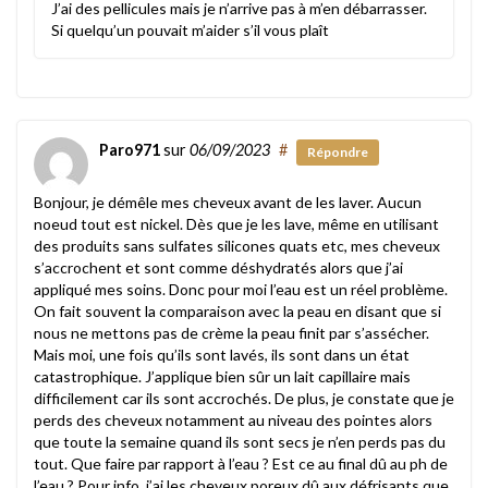
J’ai des pellicules mais je n’arrive pas à m’en débarrasser.
Si quelqu’un pouvait m’aider s’il vous plaît
Paro971
sur
06/09/2023
#
Répondre
Bonjour, je démêle mes cheveux avant de les laver. Aucun
noeud tout est nickel. Dès que je les lave, même en utilisant
des produits sans sulfates silicones quats etc, mes cheveux
s’accrochent et sont comme déshydratés alors que j’ai
appliqué mes soins. Donc pour moi l’eau est un réel problème.
On fait souvent la comparaison avec la peau en disant que si
nous ne mettons pas de crème la peau finit par s’assécher.
Mais moi, une fois qu’ils sont lavés, ils sont dans un état
catastrophique. J’applique bien sûr un lait capillaire mais
difficilement car ils sont accrochés. De plus, je constate que je
perds des cheveux notamment au niveau des pointes alors
que toute la semaine quand ils sont secs je n’en perds pas du
tout. Que faire par rapport à l’eau ? Est ce au final dû au ph de
l’eau ? Pour info, j’ai les cheveux poreux dû aux défrisants que