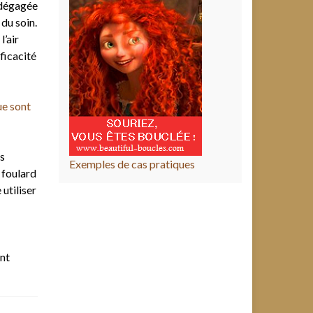
 dégagée
du soin.
l’air
fficacité
ue sont
s
Exemples de cas pratiques
 foulard
 utiliser
ent