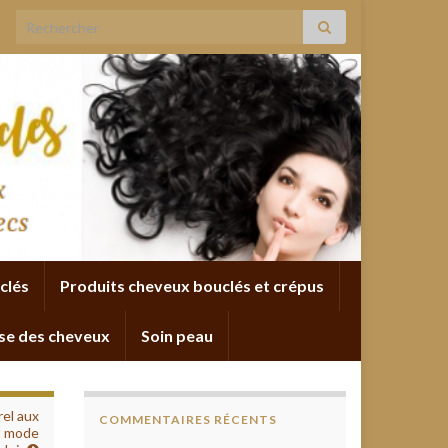
Search for:
clés
Produits cheveux bouclés et crépus
se des cheveux
Soin peau
el aux
COMMENTAIRES RÉCENTS
et mode