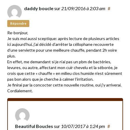
daddy boucle
sur
21/09/2016
à 2:03 am
#
Répondre
Re-bonjour,
Je suis moi aussi sceptique: après lecture de plusieurs articles
ici aujourd’hui, j’ai décidé d’arrêter la céllophane recouverte
d’une serviette pour une meilleure chauffe, pendant 2h voire
plus.
En effet, me demandant si je n’ai pas un pbm de bactéries,
levures, ou autre, affectant mon cuir chevelu et la séborée, je
crois que cette « chauffe » en milieu clos humide n’est sûrement
pas bon alors que je cherche à calmer l’irritation.
Je finirai par la concocter cette nouvelle routine, oui j’y arriverai.
Cordialement.
Beautiful Boucles
sur
10/07/2017
à 1:24 pm
#