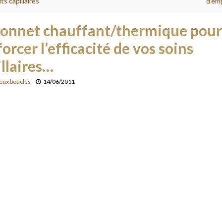
ts capillaires
d’emp
bonnet chauffant/thermique pour
orcer l’efficacité de vos soins
illaires…
eux bouclés
14/06/2011