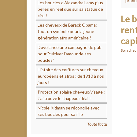
produi
Les boucles d'Alexandra Lamy plus
belles en réel que sur sa statue de
cire !
Le 
Les cheveux de Barack Obama:
renf
tout un symbole pour la jeune
génération afro américaine !
cap
Dove lance une campagne de pub
Soin chev
pour "cultiver l'amour de ses
boucles"
Histoire des coiffures sur cheveux
européens et afros : de 1910 à nos
jours !
Protection solaire cheveux/visage :
J'ai trouvé le chapeau idéal !
Nicole Kidman se réconcilie avec
ses boucles pour sa fille
Toute l'actu