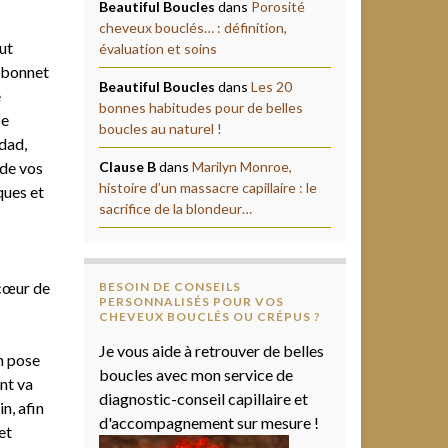
Beautiful Boucles
dans
Porosité
cheveux bouclés… : définition,
eut
évaluation et soins
e bonnet
Beautiful Boucles
dans
Les 20
e
bonnes habitudes pour de belles
se
boucles au naturel !
dad,
 de vos
Clause B
dans
Marilyn Monroe,
histoire d’un massacre capillaire : le
ques et
sacrifice de la blondeur…
 cœur de
BESOIN DE CONSEILS
PERSONNALISÉS POUR VOS
CHEVEUX BOUCLÉS OU CRÉPUS ?
Je vous aide à retrouver de belles
n pose
boucles avec mon service de
nt va
diagnostic-conseil capillaire et
n, afin
d'accompagnement sur mesure !
et