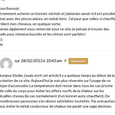
our/bonsoir,
 récemment acheter un bonnet-séchoir et j’aimerais savoir si il est possibl
iliser avec des pinces plates, en métal donc. J’ai peur que celles-ci chauff
rûlent mes cheveux, en quelque sorte.
merais également vous remercier pour ce site, je peinais à trouver des
eils pour cheveux bouclés et les vôtres sont parfaits!
i,
ie
sur
28/02/2013
à 10:43 am
#
Répondre
bonjour Elodie, j’avais écrit cet article il y a quelque temps au début de la
création de ce site. Aujourd’hui je suis plus réservée sur l’usage de ce
type d’accessoire. La température doit rester dans tous les cas proche
de celle du corps pour éviter les effets nocifs de la chaleur sur les
écailles cheveu (le cas normalement d’un bonnet auto-chauffant). De
nombreuses personnes s’en disent satisfaites toutefois. Par précaution
oui, éviter le métal conducteur de chaleur me paraît une sage décision.