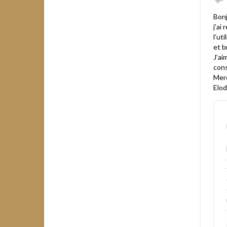
Bonj
j’ai
l’ut
et b
J’ai
cons
Merc
Elod