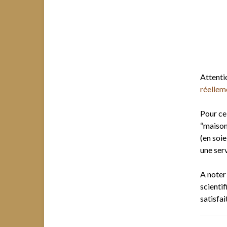
Attenti
réelleme
Pour cel
“maison
(en soie
une ser
A noter 
scientif
satisfai