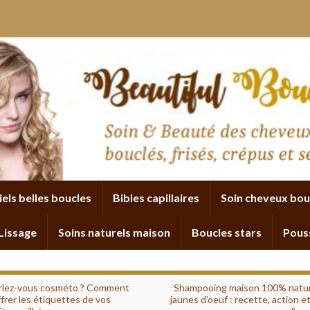
iels belles boucles
Bibles capillaires
Soin cheveux bou
Lissage
Soins naturels maison
Boucles stars
Pous
rlez-vous cosméto ? Comment
Shampooing maison 100% natur
frer les étiquettes de vos
jaunes d’oeuf : recette, action 