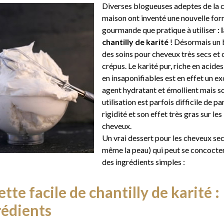
Diverses blogueuses adeptes de la
maison ont inventé une nouvelle for
gourmande que pratique à utiliser :
l
chantilly de karité
! Désormais un 
des soins pour cheveux très secs et
crépus. Le karité pur, riche en acides
en insaponifiables est en effet un ex
agent hydratant et émollient mais s
utilisation est parfois difficile de pa
rigidité et son effet très gras sur les
cheveux.
Un vrai dessert pour les cheveux sec
même la peau) qui peut se concocte
des ingrédients simples :
tte facile de chantilly de karité :
rédients