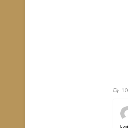
10
bonj