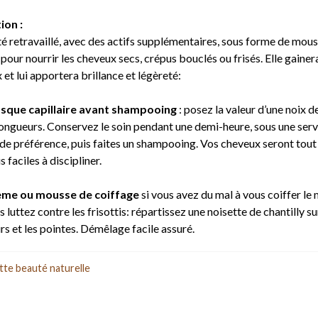
ion :
té retravaillé, avec des actifs supplémentaires, sous forme de mou
e pour nourrir les cheveux secs, crépus bouclés ou frisés. Elle gainera
et lui apportera brillance et légèreté:
sque capillaire avant shampooing
: posez la valeur d’une noix 
 longueurs. Conservez le soin pendant une demi-heure, sous une serv
de préférence, puis faites un shampooing. Vos cheveux seront tout
s faciles à discipliner.
ème ou mousse de coiffage
si vous avez du mal à vous coiffer le 
 luttez contre les frisottis: répartissez une noisette de chantilly su
s et les pointes. Démêlage facile assuré.
tte beauté naturelle