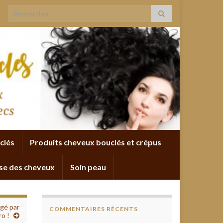
Search for:
clés
Produits cheveux bouclés et crépus
se des cheveux
Soin peau
igé par
COMMENTAIRES RÉCENTS
o !