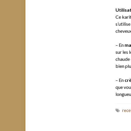
Utilisat
Ce kari
s’utilis
cheveux 
– En
ma
sur les
chaude 
bien plu
– En
cr
que vous
longueur
rece