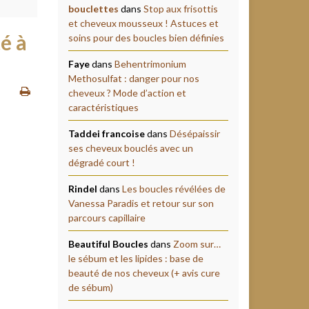
bouclettes
dans
Stop aux frisottis
et cheveux mousseux ! Astuces et
é à
soins pour des boucles bien définies
Faye
dans
Behentrimonium
Methosulfat : danger pour nos
cheveux ? Mode d’action et
caractéristiques
Taddei francoise
dans
Désépaissir
ses cheveux bouclés avec un
dégradé court !
Rindel
dans
Les boucles révélées de
Vanessa Paradis et retour sur son
parcours capillaire
Beautiful Boucles
dans
Zoom sur…
le sébum et les lipides : base de
beauté de nos cheveux (+ avis cure
de sébum)