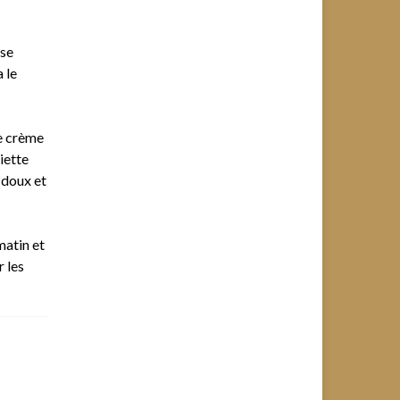
sse
 le
de crème
iette
 doux et
matin et
r les