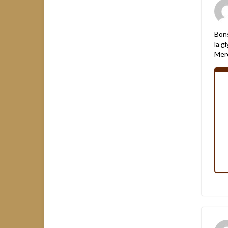
Bons
la g
Merc