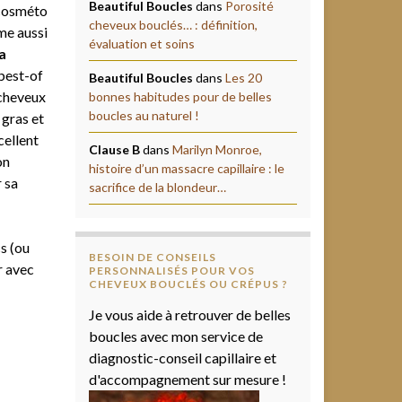
Beautiful Boucles
dans
Porosité
 cosméto
cheveux bouclés… : définition,
me aussi
évaluation et soins
a
best-of
Beautiful Boucles
dans
Les 20
 cheveux
bonnes habitudes pour de belles
boucles au naturel !
 gras et
cellent
Clause B
dans
Marilyn Monroe,
on
histoire d’un massacre capillaire : le
r sa
sacrifice de la blondeur…
s (ou
BESOIN DE CONSEILS
r avec
PERSONNALISÉS POUR VOS
CHEVEUX BOUCLÉS OU CRÉPUS ?
Je vous aide à retrouver de belles
boucles avec mon service de
diagnostic-conseil capillaire et
d'accompagnement sur mesure !