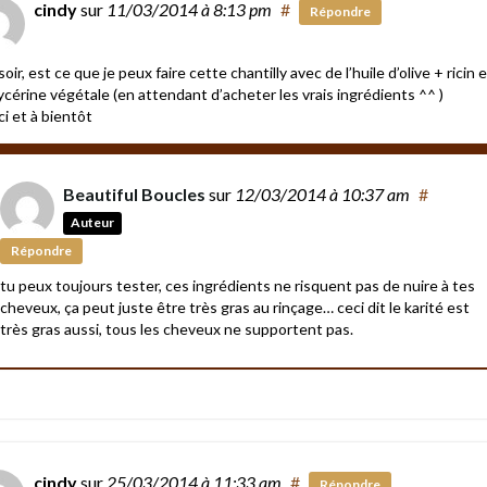
cindy
sur
11/03/2014
à 8:13 pm
#
Répondre
oir, est ce que je peux faire cette chantilly avec de l’huile d’olive + ricin 
lycérine végétale (en attendant d’acheter les vrais ingrédients ^^ )
i et à bientôt
Beautiful Boucles
sur
12/03/2014
à 10:37 am
#
Auteur
Répondre
tu peux toujours tester, ces ingrédients ne risquent pas de nuire à tes
cheveux, ça peut juste être très gras au rinçage… ceci dit le karité est
très gras aussi, tous les cheveux ne supportent pas.
cindy
sur
25/03/2014
à 11:33 am
#
Répondre