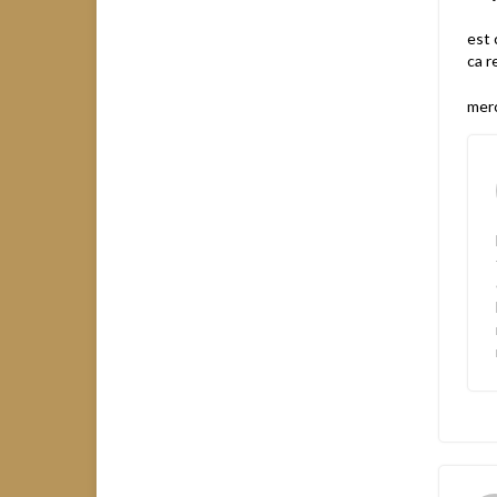
est 
ca r
merc