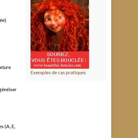
rée)
exture
Exemples de cas pratiques
généiser
s (A, E,