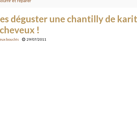
ourrir et réparer
es déguster une chantilly de karit
 cheveux !
eux bouclés
29/07/2011