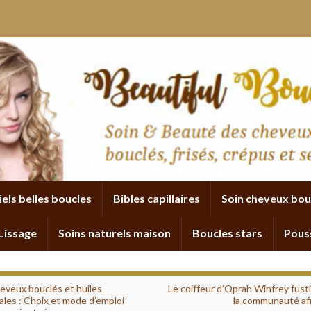
iels belles boucles
Bibles capillaires
Soin cheveux bou
Lissage
Soins naturels maison
Boucles stars
Pous
eveux bouclés et huiles
Le coiffeur d’Oprah Winfrey fust
les : Choix et mode d’emploi
la communauté afr