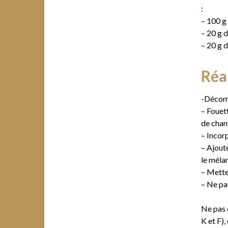
:
– 100 g
– 20 g d
– 20 g d
Réal
-Décomp
– Fouett
de chant
– Incorp
– Ajout
le méla
– Mettez
– Ne pa
Ne pas c
K et F),