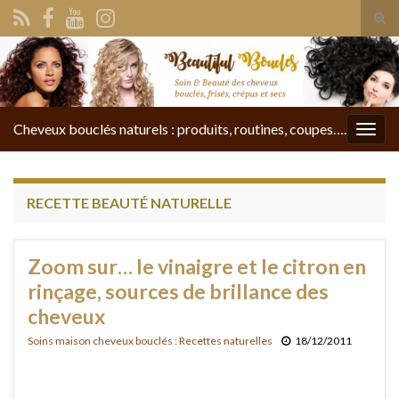
Tog
sear
Search for:
for
Cheveux bouclés naturels : produits, routines, coupes….
Togg
navig
RECETTE BEAUTÉ NATURELLE
Zoom sur… le vinaigre et le citron en
rinçage, sources de brillance des
cheveux
Soins maison cheveux bouclés : Recettes naturelles
18/12/2011