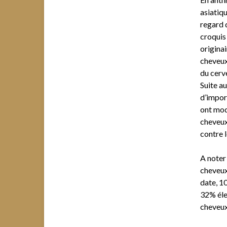
asiatiqu
regard d
croquis
originai
cheveux
du cerv
Suite a
d’impor
ont modi
cheveux 
contre l
A noter
cheveux 
date, 1
32% élec
cheveux