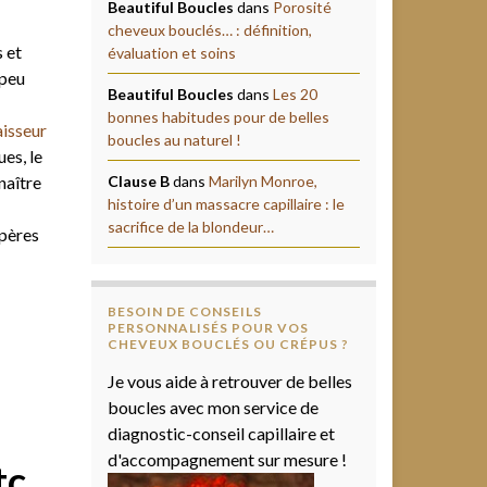
Beautiful Boucles
dans
Porosité
cheveux bouclés… : définition,
 et
évaluation et soins
 peu
Beautiful Boucles
dans
Les 20
bonnes habitudes pour de belles
aisseur
boucles au naturel !
es, le
naître
Clause B
dans
Marilyn Monroe,
histoire d’un massacre capillaire : le
sacrifice de la blondeur…
epères
BESOIN DE CONSEILS
PERSONNALISÉS POUR VOS
CHEVEUX BOUCLÉS OU CRÉPUS ?
Je vous aide à retrouver de belles
boucles avec mon service de
diagnostic-conseil capillaire et
d'accompagnement sur mesure !
tc.