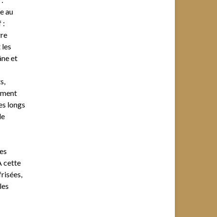
ve au
 :
rre
 les
âne et
s,
ement
es longs
le
les
A cette
risées,
les