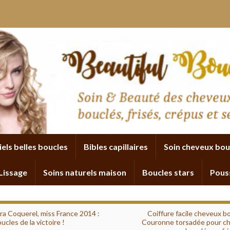
iels belles boucles
Bibles capillaires
Soin cheveux bou
Lissage
Soins naturels maison
Boucles stars
Pous
ora Coquerel, miss France 2014 :
Coiffure facile cheveux b
ucles de la victoire !
Couronne torsadée pour c