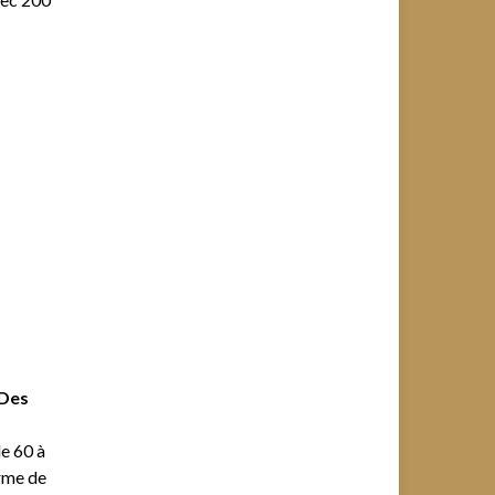
 Des
de 60 à
rme de