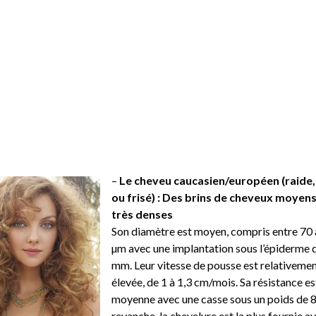
–
Le cheveu caucasien/européen (raide,
ou frisé) : Des brins de cheveux moyen
très denses
Son diamètre est moyen, compris entre 70
µm avec une implantation sous l’épiderme 
mm. Leur vitesse de pousse est relativeme
élevée, de 1 à 1,3 cm/mois. Sa résistance es
moyenne avec une casse sous un poids de 8
revanche, la chevelure est la plus fournie a