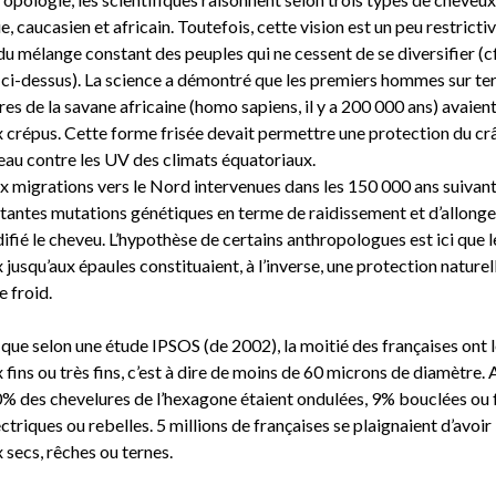
e, caucasien et africain. Toutefois, cette vision est un peu restricti
u mélange constant des peuples qui ne cessent de se diversifier (cf
 ci-dessus). La science a démontré que les premiers hommes sur te
res de la savane africaine (homo sapiens, il y a 200 000 ans) avaient
 crépus. Cette forme frisée devait permettre une protection du cr
eau contre les UV des climats équatoriaux.
ux migrations vers le Nord intervenues dans les 150 000 ans suivant
tantes mutations génétiques en terme de raidissement et d’allong
fié le cheveu. L’hypothèse de certains anthropologues est ici que l
jusqu’aux épaules constituaient, à l’inverse, une protection naturel
e froid.
 que selon une étude IPSOS (de 2002), la moitié des françaises ont 
fins ou très fins, c’est à dire de moins de 60 microns de diamètre. 
0% des chevelures de l’hexagone étaient ondulées, 9% bouclées ou f
triques ou rebelles. 5 millions de françaises se plaignaient d’avoir 
 secs, rêches ou ternes.