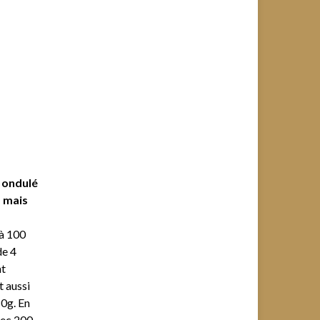
 ondulé
s mais
 à 100
de 4
nt
t aussi
0g. En
vec 200