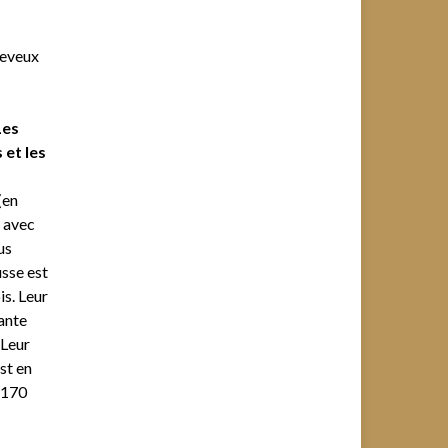
heveux
Les
 et les
(en
 avec
us
sse est
is. Leur
ante
 Leur
st en
 170