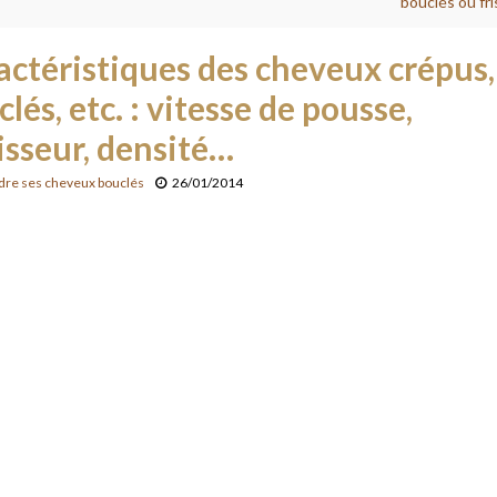
bouclés ou fri
actéristiques des cheveux crépus,
lés, etc. : vitesse de pousse,
isseur, densité…
re ses cheveux bouclés
26/01/2014