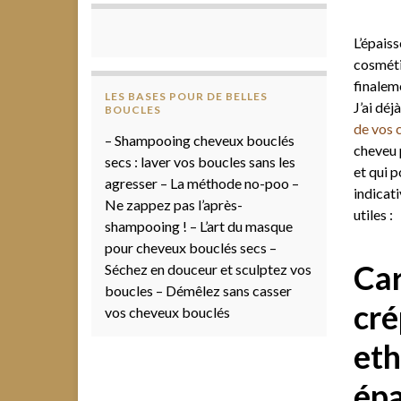
L’épaiss
cosméti
finalem
LES BASES POUR DE BELLES
J’ai déj
BOUCLES
de vos 
– Shampooing cheveux bouclés
cheveu 
secs : laver vos boucles sans les
et qui 
agresser – La méthode no-poo –
indicat
Ne zappez pas l’après-
utiles :
shampooing ! – L’art du masque
pour cheveux bouclés secs –
Car
Séchez en douceur et sculptez vos
boucles – Démêlez sans casser
cré
vos cheveux bouclés
eth
épa