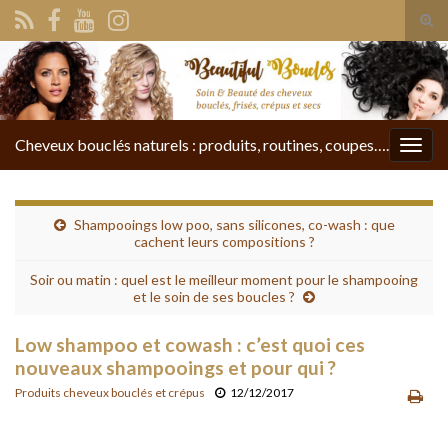
Tog
sear
Search for:
for
Cheveux bouclés naturels : produits, routines, coupes….
Togg
navig
Shampooings low poo, sans silicones, co-wash : que
cachent leurs compositions ?
Soir ou matin : quel est le meilleur moment pour le shampooing
et le soin de ses boucles ?
Low shampoo et cowash : c’est quoi ces
nouveaux shampooings et pour qui ?
Produits cheveux bouclés et crépus
12/12/2017