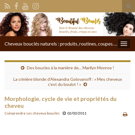
Tog
sear
Search for:
for
Cheveux bouclés naturels : produits, routines, coupes….
Togg
navig
Des boucles à la manière de… Marilyn Monroe !
La crinière blonde d’Alexandra Golovanoff : « Mes cheveux
c’est du boulot ! »
Morphologie, cycle de vie et propriétés du
cheveu
Comprendre ses cheveux bouclés
02/03/2011