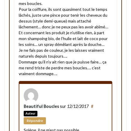
mes boucles.
Pour la coiffure, ils sont quasiment tout le temps
lâchés, juste une pince pour tenir les cheveux du
dessus (style demi-queue) mais attaché
lâchement… donc je ne peux pas les avoir abîmé…
Et concernant les produit je n’utilise rien, à part
mon shampoing bio, de l’huile et lait de coco pour
les soins… un spray démêlant après la douche…
Je ne fais pas de couleur, je les laisses vraiment
naturels depuis toujours….
Dommage qu’il n’y ait rien que je puisse faire… ça
me rend triste de perdre mes boucles…. c’est
vraiment dommage….
Beautiful Boucles
sur
12/12/2017
#
Auteur
Répondre
Solène, il ne m’est pas possible