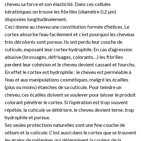
cheveu sa force et son élasticité. Dans ces cellules
kératiniques on trouve les fibrilles (diamètre 0,2 µm)
disposées longitudinalement.
Ceci donne au cheveu une constitution formée d’hélices. Le
cortex absorbe l’eau facilement et c’est pourquoi les cheveux
très décolorés sont poreux. Ils ont perdu leur couche de
cuticule, exposant leur cortex hydrophile. En cas d’agression
abusive (brossages, défrisages, colorants…) les fibrilles
perdent leur cohésion et le cheveu devient cassant et fourchu.
En effet le cortex est hydrophile : le cheveu est perméable à
l’eau et aux manipulations cosmétiques, malgré les écailles
(plus ou moins) étanches de sa cuticule. Pour teindre un
cheveu, ces écailles doivent se soulever pour laisser le produit
colorant pénétrer le cortex. Si l’opération est trop souvent
répétée, la cuticule se détériore, le cheveu devient terne, trop
hydrophile et poreux.
Ses seules protections naturelles sont une fine couche de
sébum et la cuticule. C’est aussi dans le cortex que se trouvent
les grains de mélanines qui déterminent la couleur de la