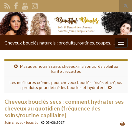
Tog
sear
Search for:
for
Cheveux bouclés naturels : produits, routines, coupes….
Togg
navig
Masques nourrissants cheveux maison après soleil au
karité : recettes
Les meilleures crèmes pour cheveux bouclés, frisés et crépus
: produits pour définir les boucles et hydrater !
Cheveux bouclés secs : comment hydrater ses
cheveux au quotidien (fréquence des
soins/routine capillaire)
Soin cheveux bouclés
03/08/2017