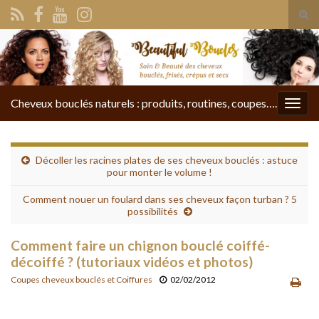
Tog
sear
Search for:
for
Cheveux bouclés naturels : produits, routines, coupes….
Togg
navig
Décoller les racines plates de ses cheveux bouclés : astuce
pour monter le volume !
Comment nouer un foulard dans ses cheveux façon turban ? 5
possibilités
Comment faire un chignon bouclé coiffé-
décoiffé ? (tutoriaux vidéos et photos)
Coupes cheveux bouclés et Coiffures
02/02/2012