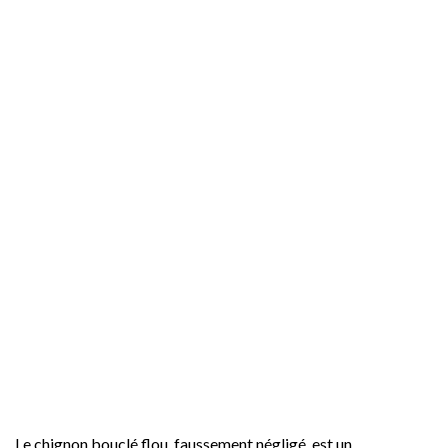
Le chignon bouclé flou, faussement négligé, est un