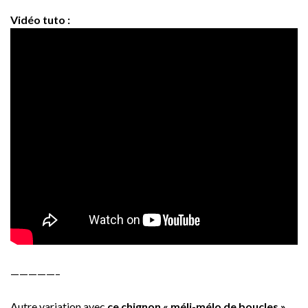
Vidéo tuto :
—————–
Autre variation avec
ce chignon « méli-mélo de boucles »,