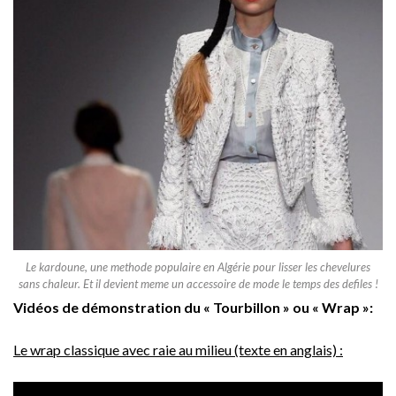
Le kardoune, une methode populaire en Algérie pour lisser les chevelures
sans chaleur. Et il devient meme un accessoire de mode le temps des defiles !
Vidéos de démonstration du « Tourbillon » ou « Wrap »:
Le wrap classique avec raie au milieu (texte en anglais) :