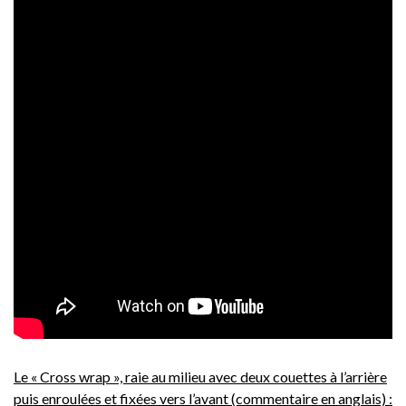
Le « Cross wrap », raie au milieu avec deux couettes à l’arrière
puis enroulées et fixées vers l’avant (commentaire en anglais) :