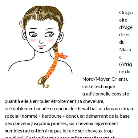
Origin
aire
d’Algé
rie et
du
Maro
c
(Afriq
ue du
Nord/Moyen Orient),
cette technique
traditionnelle consiste
quant à elle à enrouler étroitement sa chevelure,
préalablement nouée en queue de cheval basse, dans un ruban
spécial (nommé « kardoune » donc), en démarrant de la base
des cheveux jusqu’aux pointes, sur cheveux légerement
humides (attention à ne pas le faire sur cheveux trop
mouilles). Ceci va lisser ou assouplir naturellement et