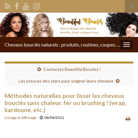
Tog
sear
Search for:
for
Cheveux bouclés naturels : produits, routines, coupes….
Togg
navig
Contactez Beautiful Boucles !
Les astuces des stars pour soigner leurs cheveux
Méthodes naturelles pour lisser les cheveux
bouclés sans chaleur, fer ou brushing ! (wrap,
kardoune, etc.)
Lissage & défrisage
06/04/2011