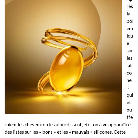
rès
la
pol
ém
iqu
e
sur
les
sili
co
ne
s
qui
ét
ou
ffe
raient les cheveux ou les alourdissent, etc., on a vu apparaître
des listes sur les « bons » et les « mauvais » silicones. Cette