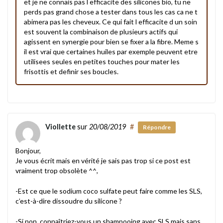
et je ne connais pas l efficacite des silicones bio, tu ne
perds pas grand chose a tester dans tous les cas ca ne t
abimera pas les cheveux. Ce qui fait l efficacite d un soin
est souvent la combinaison de plusieurs actifs qui
agissent en synergie pour bien se fixer a la fibre. Meme s
il est vrai que certaines huiles par exemple peuvent etre
utilisees seules en petites touches pour mater les
frisottis et definir ses boucles.
Viollette
sur
20/08/2019
#
Répondre
Bonjour,
Je vous écrit mais en vérité je sais pas trop si ce post est
vraiment trop obsolète ^^,
-Est ce que le sodium coco sulfate peut faire comme les SLS,
c’est-à-dire dissoudre du silicone ?
-Si non, connaîtriez-vous un shampooing avec SLS mais sans