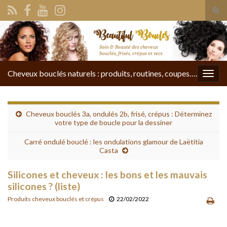
Tog
sear
Search for:
for
Cheveux bouclés naturels : produits, routines, coupes….
Togg
navig
Cheveux bouclés 3a, ondulés 2b, frisé, crépus : Déterminez
votre type de boucle pour la dessiner
Carré ondulé bouclé : les ondulations glamour de Laëtitia
Casta
Silicones et cheveux : les bons et les mauvais
silicones ? (liste)
Produits cheveux bouclés et crépus
22/02/2022