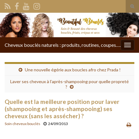
Tog
sear
Search for:
for
Cheveux bouclés naturels : produits, routines, coupes….
Togg
navig
Une nouvelle égérie aux boucles afro chez Prada !
Laver ses cheveux à l’après-shampooing pour quelle propreté
?
Quelle est la meilleure position pour laver
(shampooing et après-shampooing) ses
cheveux (sans les assécher) ?
Soin cheveux bouclés
24/09/2013