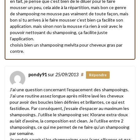
en fait, je pense que c’est bien de le diluer pour le faire
mousser un peu, cela aide à la répartition, mais bon ce genre
de shampooing ne mousse pas vraiment de toute façon, mais
bon si tu arrives à le faire mousser c’est bien ça facilite son
application. mais sinon non la mousse n’a rien à voir avec le
pouvoir nettoyant du shampooing, ça facilite juste
l’application.
choisis bien un shampooing melvita pour cheveux gras par
contre.
pondy91
sur
25/09/2013
#
Répondre
J’ai une question concernant l’espacement des shampooings.
J’ai une routine assez longue après m’être lavé les cheveux
pour avoir des boucles bien définies et brillantes, ce qui est
fastidieux. Par conséquent, j’essaie d’espacer au maximum les
shampooings. J’utilise le shampooing sec Klorane extra-doux
au lait d’avoine, la composition est clean. Je l’utilise entre 2
shampooings, ce qui me permet de ne faire qu’un shampooing
par semaine.
Je voulais savoir si les shampooings secs (sans silicones et gaz