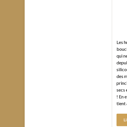
Les h
boucl
qui ne
depui
silic
des m
princ
secs 
! En 
tient
Li