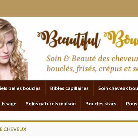
iels belles boucles
Bibles capillaires
Soin cheveux bou
Lissage
Soins naturels maison
Boucles stars
Pous
E CHEVEUX