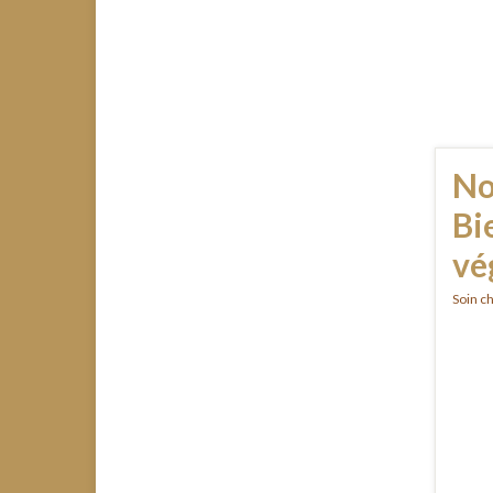
No
Bi
vé
Soin c