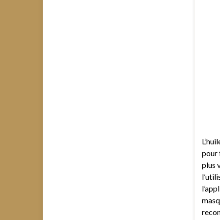
L’hui
pour 
plus 
l’util
l’app
masqu
recom