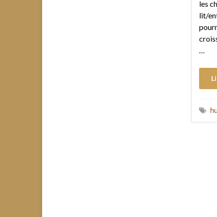
les c
lit/en
pourr
crois
…
Li
hu