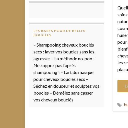
Quell
soin 
nature
cosmé
LES BASES POUR DE BELLES
huile
BOUCLES
pour 
– Shampooing cheveux bouclés
bienf
secs : laver vos boucles sans les
cheve
agresser – La méthode no-poo –
les r
Ne zappez pas l’après-
placa
shampooing ! – L’art du masque
pour cheveux bouclés secs –
Séchez en douceur et sculptez vos
Li
boucles – Démêlez sans casser
vos cheveux bouclés
hu