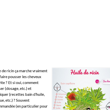
le de ricin ça marche vraiment
faire pousser les cheveux
vite ? Et si oui, comment
iser (dosage, etc.) et
liquer (recettes bain d’huile,
e, etc.) ? Souvent
mandée (en particulier pour