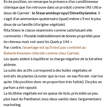
En 6e position, on remarque la présence d’un conditionneur
chimique que l’on retrouve dans un produit comme l’AS Ultra-
doux de Garnier :
le Stearamidopropyl Dimethylamine
. Il
s’agit d’un ammonium quaternaire (quat) même s’il est le plus
doux de sa famille (d’origine végétale).
Rita Stiens le classe néanmoins comme satisfaisant elle
commente «
Possède indéniablement de bonnes propriétés pour
les cheveux mais voir aussi les Quats p 144.
»
Par contre,
l’avantage est qu’il n’est pas combiné au
Behentrimonium chloride comme chez Garnier
.
Les quats aident à équilibrer la charge négative de la kératine
abîmée.
La suite des actifs correspond à des huiles végétales et
extraits de plantes (à noter que la rose -en eau florale- n’arrive
qu’en 14e position donc en proportion très faible). De plus un
parfum a été rajouté.
La lécithine végétale est en queue de liste, précédée un peu
plus haut du Panthenol, tous deux vantés dans l’argumentaire
marketing.