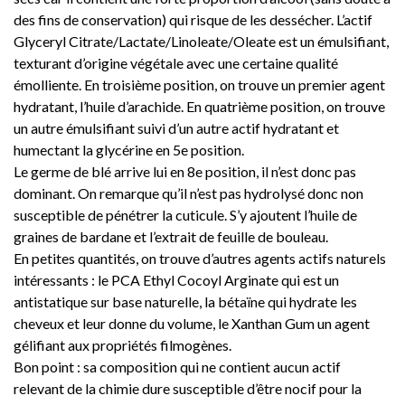
des fins de conservation) qui risque de les dessécher. L’actif
Glyceryl Citrate/Lactate/Linoleate/Oleate est un émulsifiant,
texturant d’origine végétale avec une certaine qualité
émolliente. En troisième position, on trouve un premier agent
hydratant, l’huile d’arachide. En quatrième position, on trouve
un autre émulsifiant suivi d’un autre actif hydratant et
humectant la glycérine en 5e position.
Le germe de blé arrive lui en 8e position, il n’est donc pas
dominant. On remarque qu’il n’est pas hydrolysé donc non
susceptible de pénétrer la cuticule. S’y ajoutent l’huile de
graines de bardane et l’extrait de feuille de bouleau.
En petites quantités, on trouve d’autres agents actifs naturels
intéressants : le PCA Ethyl Cocoyl Arginate qui est un
antistatique sur base naturelle, la bétaïne qui hydrate les
cheveux et leur donne du volume, le Xanthan Gum un agent
gélifiant aux propriétés filmogènes.
Bon point : sa composition qui ne contient aucun actif
relevant de la chimie dure susceptible d’être nocif pour la