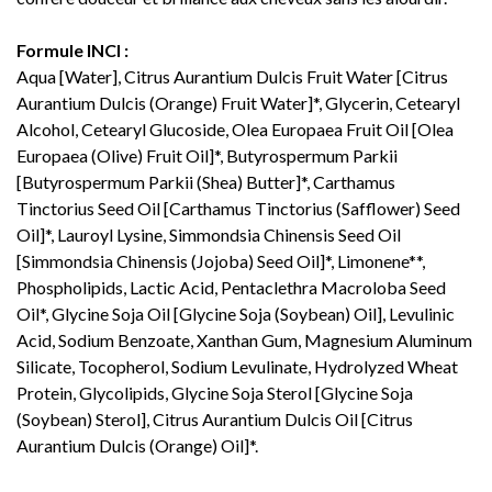
Formule INCI :
Aqua [Water], Citrus Aurantium Dulcis Fruit Water [Citrus
Aurantium Dulcis (Orange) Fruit Water]*, Glycerin, Cetearyl
Alcohol, Cetearyl Glucoside, Olea Europaea Fruit Oil [Olea
Europaea (Olive) Fruit Oil]*, Butyrospermum Parkii
[Butyrospermum Parkii (Shea) Butter]*, Carthamus
Tinctorius Seed Oil [Carthamus Tinctorius (Safflower) Seed
Oil]*, Lauroyl Lysine, Simmondsia Chinensis Seed Oil
[Simmondsia Chinensis (Jojoba) Seed Oil]*, Limonene**,
Phospholipids, Lactic Acid, Pentaclethra Macroloba Seed
Oil*, Glycine Soja Oil [Glycine Soja (Soybean) Oil], Levulinic
Acid, Sodium Benzoate, Xanthan Gum, Magnesium Aluminum
Silicate, Tocopherol, Sodium Levulinate, Hydrolyzed Wheat
Protein, Glycolipids, Glycine Soja Sterol [Glycine Soja
(Soybean) Sterol], Citrus Aurantium Dulcis Oil [Citrus
Aurantium Dulcis (Orange) Oil]*.