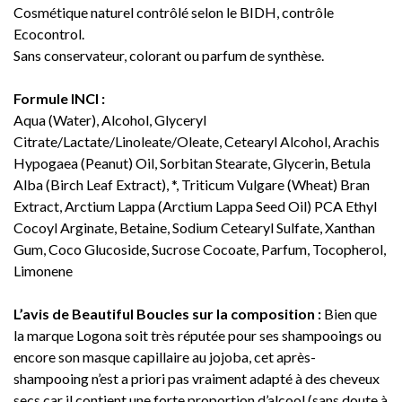
Cosmétique naturel contrôlé selon le BIDH, contrôle
Ecocontrol.
Sans conservateur, colorant ou parfum de synthèse.
Formule INCI :
Aqua (Water), Alcohol, Glyceryl
Citrate/Lactate/Linoleate/Oleate, Cetearyl Alcohol, Arachis
Hypogaea (Peanut) Oil, Sorbitan Stearate, Glycerin, Betula
Alba (Birch Leaf Extract), *, Triticum Vulgare (Wheat) Bran
Extract, Arctium Lappa (Arctium Lappa Seed Oil) PCA Ethyl
Cocoyl Arginate, Betaine, Sodium Cetearyl Sulfate, Xanthan
Gum, Coco Glucoside, Sucrose Cocoate, Parfum, Tocopherol,
Limonene
L’avis de Beautiful Boucles sur la composition :
Bien que
la marque Logona soit très réputée pour ses shampooings ou
encore son masque capillaire au jojoba, cet après-
shampooing n’est a priori pas vraiment adapté à des cheveux
secs car il contient une forte proportion d’alcool (sans doute à