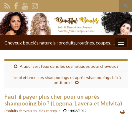
Tog
sear
Search for:
for
Cheveux bouclés naturels : produits, routines, coupes….
Togg
navig
A quoi sert l’eau dans les cosmétiques pour cheveux ?
Timotei lance ses shampooings et après-shampooings bio à
petit prix !
Faut-il payer plus cher pour un après-
shampooing bio ? (Logona, Lavera et Melvita)
Produits cheveux bouclés et crépus
14/02/2012